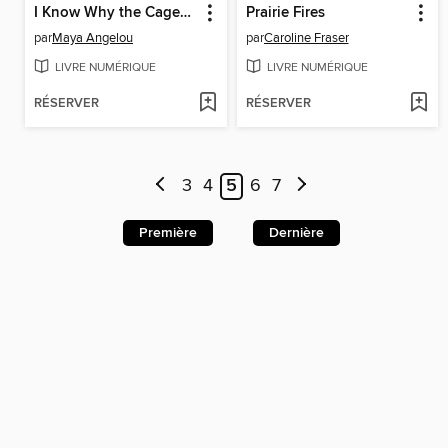
I Know Why the Caged Bird Sings
Prairie Fires
par
Maya Angelou
par
Caroline Fraser
LIVRE NUMÉRIQUE
LIVRE NUMÉRIQUE
RÉSERVER
RÉSERVER
3
4
5
6
7
Première
Dernière