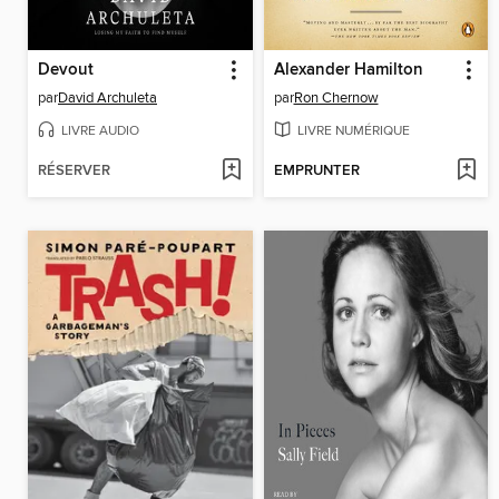
Devout
Alexander Hamilton
par
David Archuleta
par
Ron Chernow
LIVRE AUDIO
LIVRE NUMÉRIQUE
RÉSERVER
EMPRUNTER