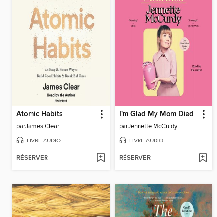
Atomic Habits
I'm Glad My Mom Died
par
James Clear
par
Jennette McCurdy
LIVRE AUDIO
LIVRE AUDIO
RÉSERVER
RÉSERVER