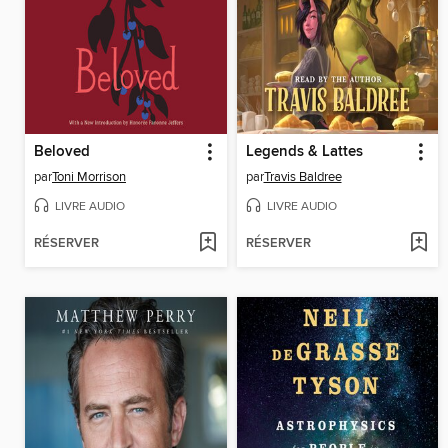
Beloved
Legends & Lattes
par
Toni Morrison
par
Travis Baldree
LIVRE AUDIO
LIVRE AUDIO
RÉSERVER
RÉSERVER