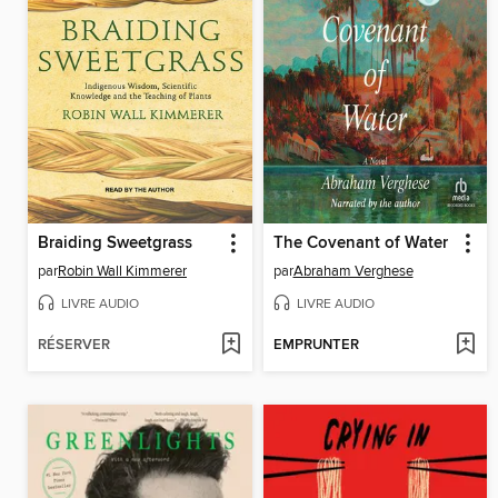
Braiding Sweetgrass
The Covenant of Water
par
Robin Wall Kimmerer
par
Abraham Verghese
LIVRE AUDIO
LIVRE AUDIO
RÉSERVER
EMPRUNTER