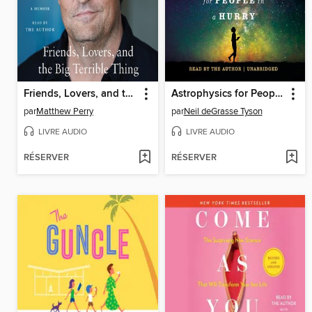
Friends, Lovers, and the Big Terrible Thing
Astrophysics for People in a Hurry
par
Matthew Perry
par
Neil deGrasse Tyson
LIVRE AUDIO
LIVRE AUDIO
RÉSERVER
RÉSERVER