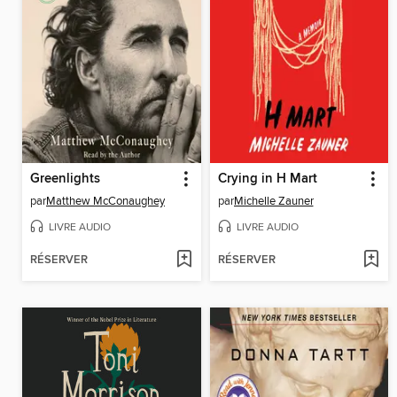
Greenlights
Crying in H Mart
par
Matthew McConaughey
par
Michelle Zauner
LIVRE AUDIO
LIVRE AUDIO
RÉSERVER
RÉSERVER