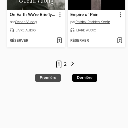
On Earth We're Briefly Gorgeous
Empire of Pain
par
Ocean Vuong
par
Patrick Radden Keefe
LIVRE AUDIO
LIVRE AUDIO
RÉSERVER
RÉSERVER
1
2
Première
Dernière