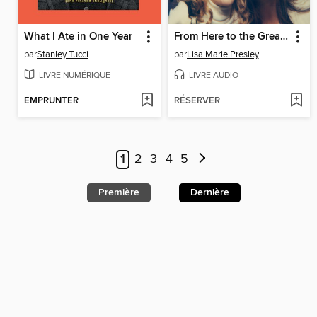
What I Ate in One Year
From Here to the Great Unknown
par
Stanley Tucci
par
Lisa Marie Presley
LIVRE NUMÉRIQUE
LIVRE AUDIO
EMPRUNTER
RÉSERVER
1
2
3
4
5
Première
Dernière