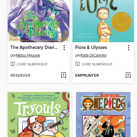
The Apothecary Diaries, Volume 5
Flora & Ulysses
par
Natsu Hyuuga
par
Kate DiCamillo
LIVRE NUMÉRIQUE
LIVRE NUMÉRIQUE
RÉSERVER
EMPRUNTER