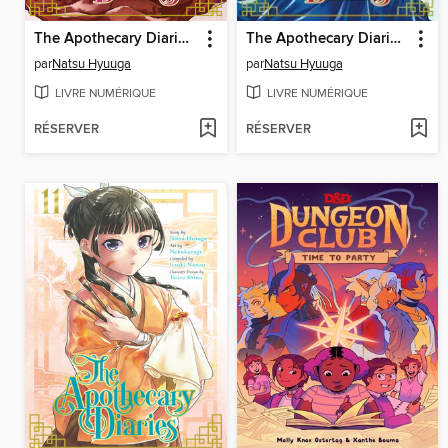
The Apothecary Diaries, Volume 9
The Apothecary Diaries, Volume 7
par
Natsu Hyuuga
par
Natsu Hyuuga
LIVRE NUMÉRIQUE
LIVRE NUMÉRIQUE
RÉSERVER
RÉSERVER