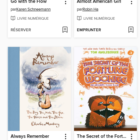
Go with the Flow
Almost American Girl
par
Karen Schneemann
par
Robin Ha
LIVRE NUMÉRIQUE
LIVRE NUMÉRIQUE
RÉSERVER
EMPRUNTER
Always Remember
The Secret of the Fortune Wookiee