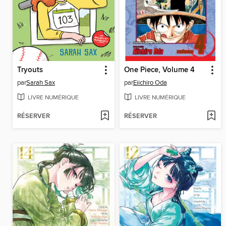
Tryouts
One Piece, Volume 4
par
Sarah Sax
par
Eiichiro Oda
LIVRE NUMÉRIQUE
LIVRE NUMÉRIQUE
RÉSERVER
RÉSERVER