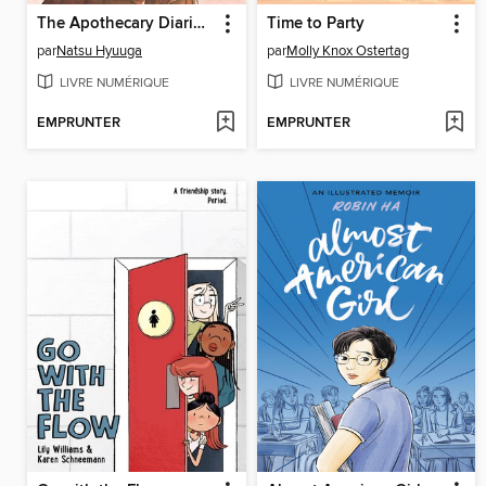
The Apothecary Diaries, Volume 11
Time to Party
par
Natsu Hyuuga
par
Molly Knox Ostertag
LIVRE NUMÉRIQUE
LIVRE NUMÉRIQUE
EMPRUNTER
EMPRUNTER