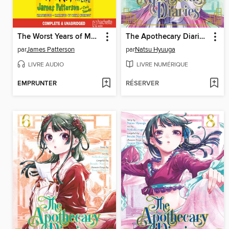
The Worst Years of My Life
The Apothecary Diaries, Volume 10
par
James Patterson
par
Natsu Hyuuga
LIVRE AUDIO
LIVRE NUMÉRIQUE
EMPRUNTER
RÉSERVER