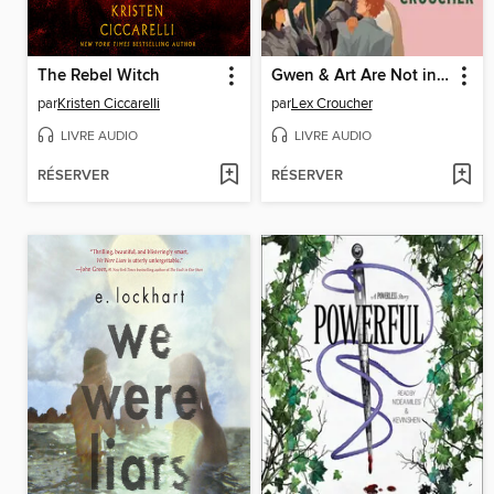
The Rebel Witch
Gwen & Art Are Not in Love
par
Kristen Ciccarelli
par
Lex Croucher
LIVRE AUDIO
LIVRE AUDIO
RÉSERVER
RÉSERVER