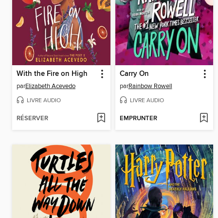
With the Fire on High
Carry On
par
Elizabeth Acevedo
par
Rainbow Rowell
LIVRE AUDIO
LIVRE AUDIO
RÉSERVER
EMPRUNTER