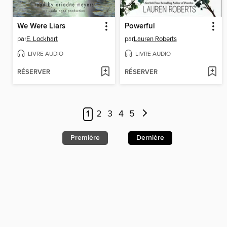
We Were Liars
Powerful
par
E. Lockhart
par
Lauren Roberts
LIVRE AUDIO
LIVRE AUDIO
RÉSERVER
RÉSERVER
1
2
3
4
5
Première
Dernière