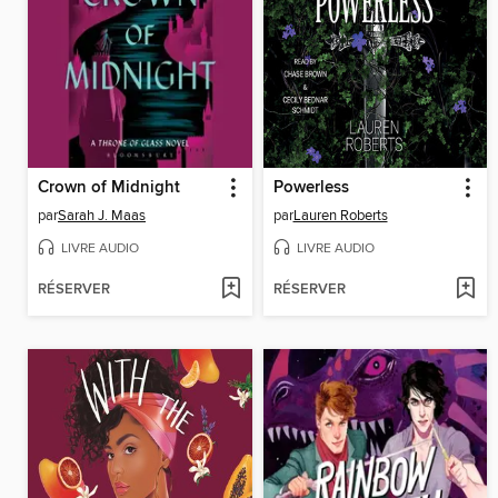
Crown of Midnight
Powerless
par
Sarah J. Maas
par
Lauren Roberts
LIVRE AUDIO
LIVRE AUDIO
RÉSERVER
RÉSERVER