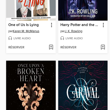
One of Us Is Lying
Harry Potter and the Order of the Phoenix
par
Karen M. McManus
par
J. K. Rowling
LIVRE AUDIO
LIVRE AUDIO
RÉSERVER
RÉSERVER