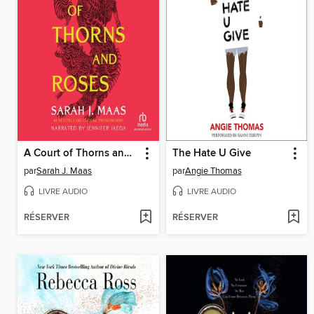
A Court of Thorns and Roses
The Hate U Give
par
Sarah J. Maas
par
Angie Thomas
LIVRE AUDIO
LIVRE AUDIO
RÉSERVER
RÉSERVER