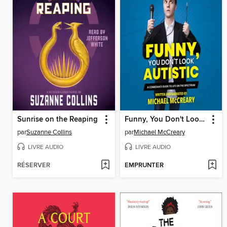
Sunrise on the Reaping
Funny, You Don't Look Autistic
par
Suzanne Collins
par
Michael McCreary
LIVRE AUDIO
LIVRE AUDIO
RÉSERVER
EMPRUNTER