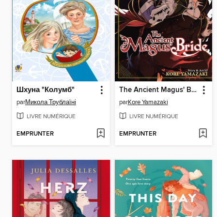
Шхуна "Колумб"
The Ancient Magus' Bride, Volume 17
par
Микола Трублаїні
par
Kore Yamazaki
LIVRE NUMÉRIQUE
LIVRE NUMÉRIQUE
EMPRUNTER
EMPRUNTER