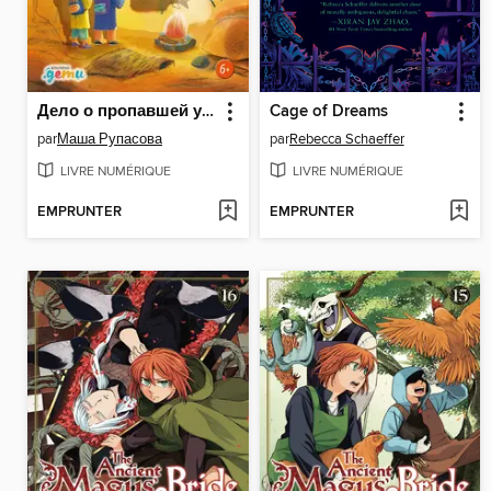
Дело о пропавшей учительнице, или Параллельные человечества палеолита
Cage of Dreams
par
Маша Рупасова
par
Rebecca Schaeffer
LIVRE NUMÉRIQUE
LIVRE NUMÉRIQUE
EMPRUNTER
EMPRUNTER