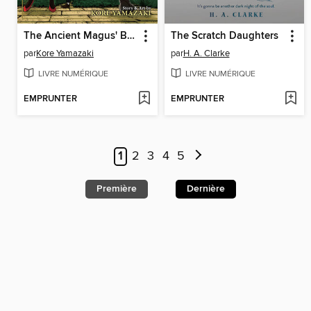
The Ancient Magus' Bride, Volume 11
The Scratch Daughters
par
Kore Yamazaki
par
H. A. Clarke
LIVRE NUMÉRIQUE
LIVRE NUMÉRIQUE
EMPRUNTER
EMPRUNTER
1
2
3
4
5
Première
Dernière