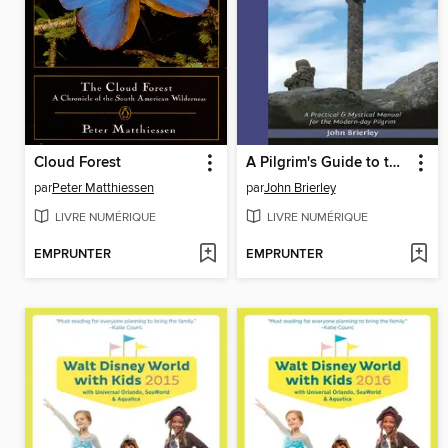
Cloud Forest
A Pilgrim's Guide to the Camino Portugués Lisbon--Porto--Santiago
par
Peter Matthiessen
par
John Brierley
LIVRE NUMÉRIQUE
LIVRE NUMÉRIQUE
EMPRUNTER
EMPRUNTER