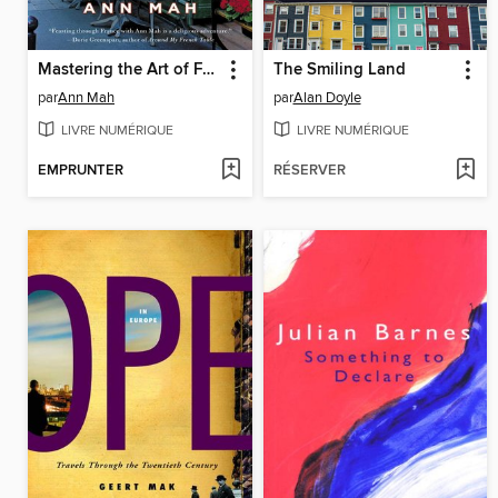
Mastering the Art of French Eating
The Smiling Land
par
Ann Mah
par
Alan Doyle
LIVRE NUMÉRIQUE
LIVRE NUMÉRIQUE
EMPRUNTER
RÉSERVER