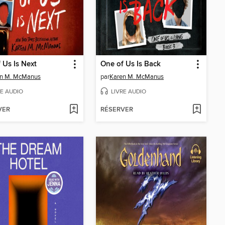
 Us Is Next
One of Us Is Back
n M. McManus
par
Karen M. McManus
RE AUDIO
LIVRE AUDIO
VER
RÉSERVER