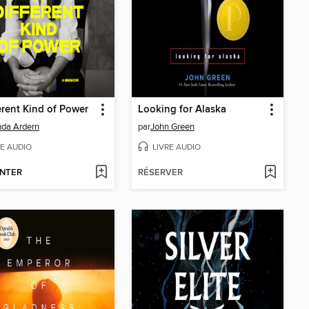
erent Kind of Power
Looking for Alaska
nda Ardern
par
John Green
RE AUDIO
LIVRE AUDIO
NTER
RÉSERVER