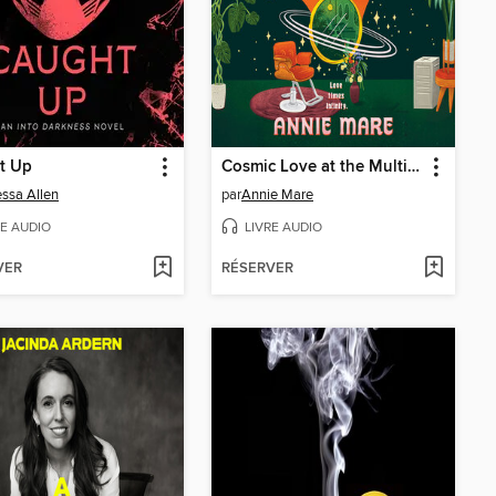
t Up
Cosmic Love at the Multiverse Hair Salon
ssa Allen
par
Annie Mare
RE AUDIO
LIVRE AUDIO
VER
RÉSERVER