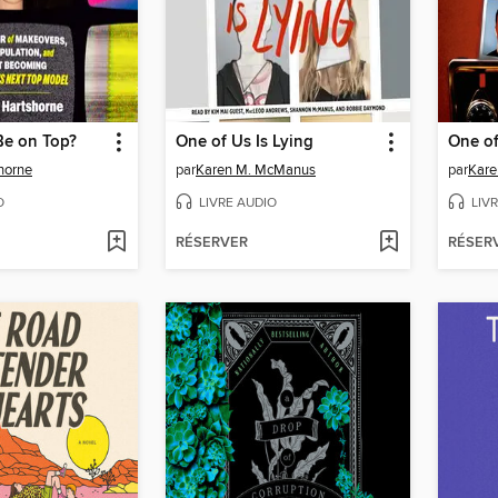
e on Top?
One of Us Is Lying
One of
horne
par
Karen M. McManus
par
Kare
O
LIVRE AUDIO
LIV
RÉSERVER
RÉSER