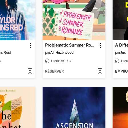
Problematic Summer Romance
A Diff
ns Reid
par
Ali Hazelwood
par
Jaci
O
LIVRE AUDIO
LIV
RÉSERVER
EMPRU