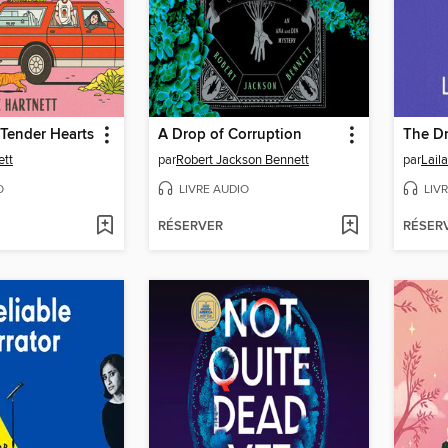
Tender Hearts
A Drop of Corruption
The D
ett
par
Robert Jackson Bennett
par
Lail
O
LIVRE AUDIO
LIV
RÉSERVER
RÉSER