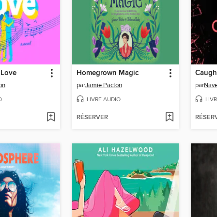
 Love
Homegrown Magic
Caugh
on
par
Jamie Pacton
par
Nave
O
LIVRE AUDIO
LIV
RÉSERVER
RÉSER