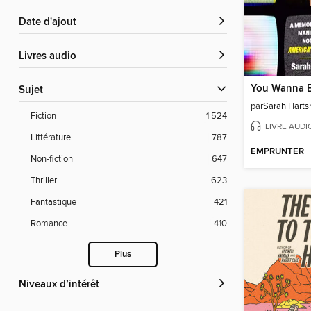
Date d'ajout
Livres audio
You Wanna B
Sujet
par
Sarah Harts
Fiction
1 524
LIVRE AUDI
Littérature
787
EMPRUNTER
Non-fiction
647
Thriller
623
Fantastique
421
Romance
410
Plus
Niveaux d’intérêt