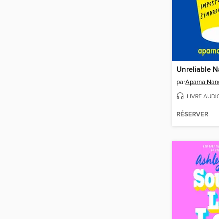
Unreliable N
par
Aparna Nan
LIVRE AUDI
RÉSERVER