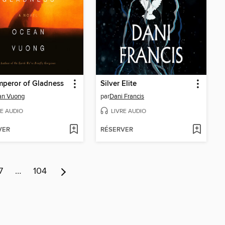
peror of Gladness
Silver Elite
an Vuong
par
Dani Francis
RE AUDIO
LIVRE AUDIO
VER
RÉSERVER
7
…
104