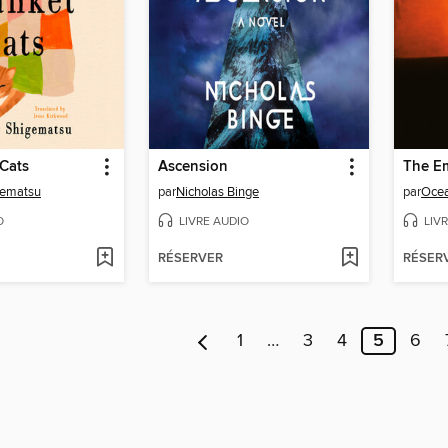
Cats
Ascension
The Em
gematsu
par
Nicholas Binge
par
Oce
O
LIVRE AUDIO
LIV
RÉSERVER
RÉSER
1
…
3
4
5
6