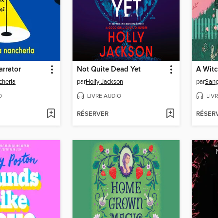
arrator
Not Quite Dead Yet
cherla
par
Holly Jackson
par
San
O
LIVRE AUDIO
LIV
RÉSERVER
RÉSER