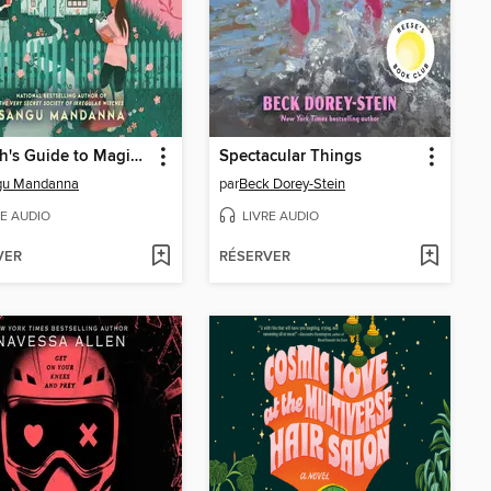
A Witch's Guide to Magical Innkeeping
Spectacular Things
gu Mandanna
par
Beck Dorey-Stein
RE AUDIO
LIVRE AUDIO
VER
RÉSERVER