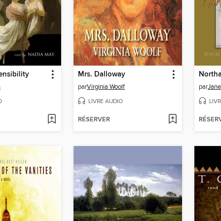
nsibility
Mrs. Dalloway
North
n
par
Virginia Woolf
par
Jane
O
LIVRE AUDIO
LIV
RÉSERVER
RÉSER