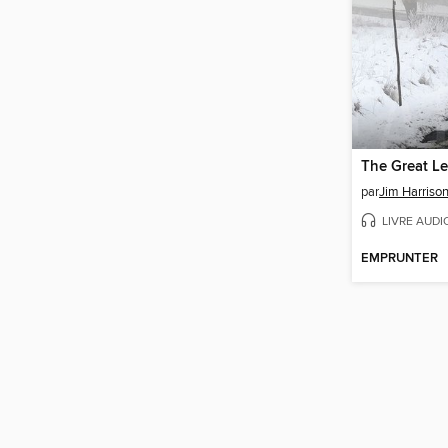
The Great L
par
Jim Harriso
LIVRE AUDI
EMPRUNTER