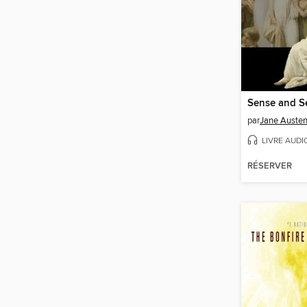
Sense and Se
par
Jane Auste
LIVRE AUDI
RÉSERVER