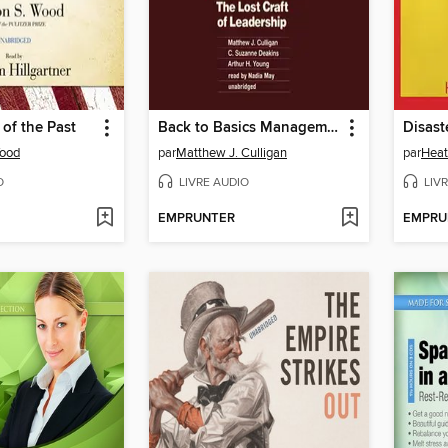
of the Past
Back to Basics Management
Disast
Wood
par
Matthew J. Culligan
par
Heat
O
LIVRE AUDIO
LIV
EMPRUNTER
EMPRU