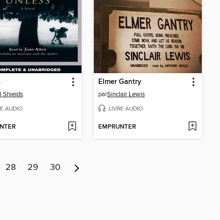
s
Elmer Gantry
l Shields
par
Sinclair Lewis
RE AUDIO
LIVRE AUDIO
NTER
EMPRUNTER
28
29
30