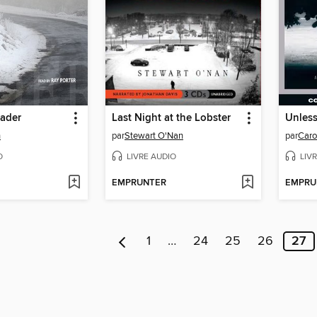
eader
Last Night at the Lobster
Unles
n
par
Stewart O'Nan
par
Caro
O
LIVRE AUDIO
LIV
EMPRUNTER
EMPRU
1
…
24
25
26
27