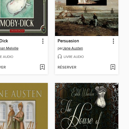
Dick
Persuasion
an Melville
par
Jane Austen
RE AUDIO
LIVRE AUDIO
VER
RÉSERVER