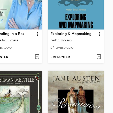
aling in a Box
Exploring & Mapmaking
 for Success
par
Ian Jackson
RE AUDIO
LIVRE AUDIO
NTER
EMPRUNTER