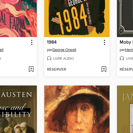
1984
Moby 
ll
par
George Orwell
par
Herm
O
LIVRE AUDIO
LIV
RÉSERVER
RÉSER