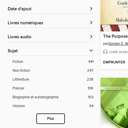
Date d'ajout
livres numériques
The Purpose 
Livres audio
par
Gordon S. 
Sujet
LIVRE AUDI
Fiction
441
EMPRUNTER
Non-fiction
247
Littérature
238
Policier
106
Biographie et autobiographie
103
Histoire
94
Plus