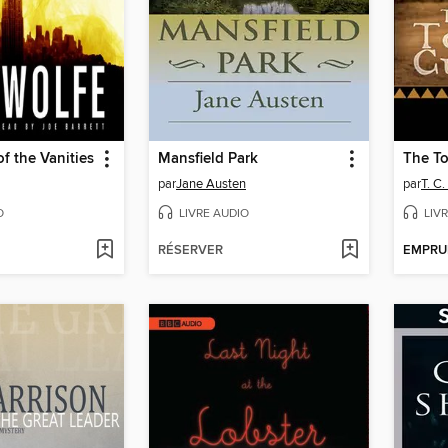
of the Vanities
Mansfield Park
The To
par
Jane Austen
par
T. C.
O
LIVRE AUDIO
LIV
RÉSERVER
EMPRU