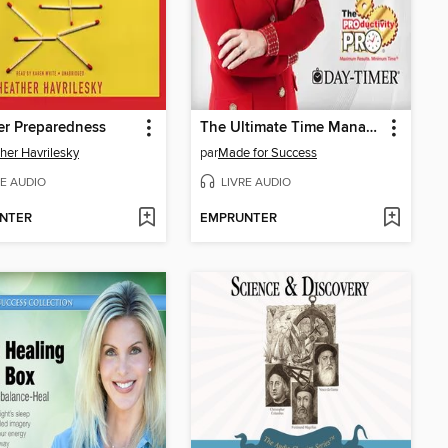
er Preparedness
The Ultimate Time Management System!
her Havrilesky
par
Made for Success
RE AUDIO
LIVRE AUDIO
NTER
EMPRUNTER