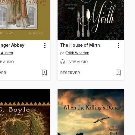
anger Abbey
The House of Mirth
 Austen
par
Edith Wharton
RE AUDIO
LIVRE AUDIO
VER
RÉSERVER