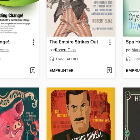
nge!
The Empire Strikes Out
Spa He
ccess
par
Robert Elias
par
Made
O
LIVRE AUDIO
LIV
EMPRUNTER
EMPRU