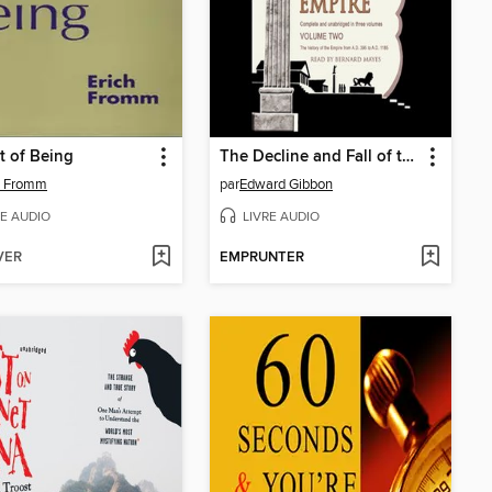
t of Being
The Decline and Fall of the Roman Empire, Volume 2
h Fromm
par
Edward Gibbon
RE AUDIO
LIVRE AUDIO
VER
EMPRUNTER