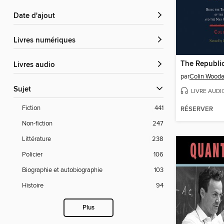
Date d'ajout
livres numériques
The Republic
Livres audio
par
Colin Wooda
Sujet
LIVRE AUDI
Fiction
441
RÉSERVER
Non-fiction
247
Littérature
238
Policier
106
Biographie et autobiographie
103
Histoire
94
Plus