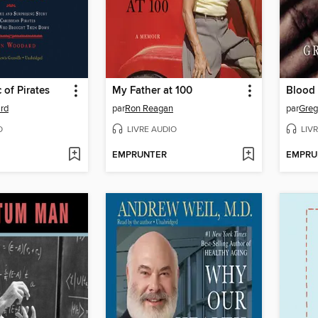
 of Pirates
My Father at 100
Blood
rd
par
Ron Reagan
par
Greg
O
LIVRE AUDIO
LIV
EMPRUNTER
EMPRU