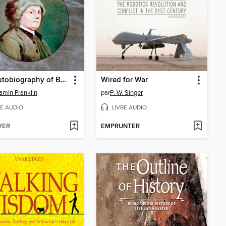
The Autobiography of Benjamin Franklin
Wired for War
amin Franklin
par
P. W. Singer
RE AUDIO
LIVRE AUDIO
VER
EMPRUNTER