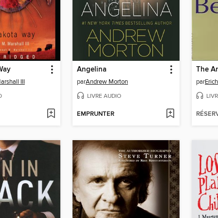
Way
Angelina
The Ar
rshall III
par
Andrew Morton
par
Eric
O
LIVRE AUDIO
LIV
EMPRUNTER
RÉSER