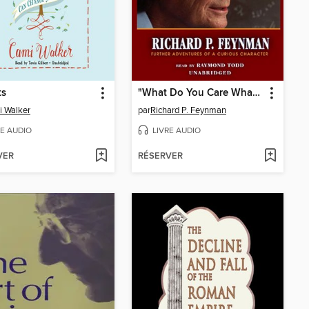
ts
"What Do You Care What Other People Think?"
 Walker
par
Richard P. Feynman
RE AUDIO
LIVRE AUDIO
VER
RÉSERVER