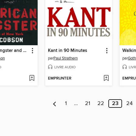
American Gangster and Other Tales of New York
Kant in 90 Minutes
Walki
son
par
Paul Strathern
par
Got
O
LIVRE AUDIO
LIV
EMPRUNTER
EMPRU
1
…
21
22
23
24