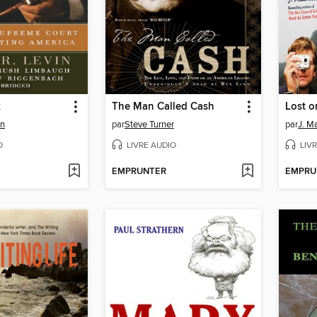
k
The Man Called Cash
Lost o
in
par
Steve Turner
par
J. M
O
LIVRE AUDIO
LIV
EMPRUNTER
EMPRU