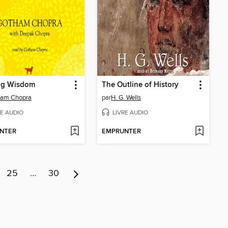
ng Wisdom
The Outline of History
ham Chopra
par
H. G. Wells
RE AUDIO
LIVRE AUDIO
NTER
EMPRUNTER
25
…
30