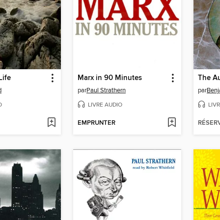
Life
Marx in 90 Minutes
d
par
Paul Strathern
par
Benj
O
LIVRE AUDIO
LIV
EMPRUNTER
RÉSER