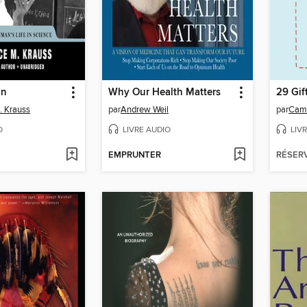
an
Why Our Health Matters
29 Gif
. Krauss
par
Andrew Weil
par
Cami
O
LIVRE AUDIO
LIV
EMPRUNTER
RÉSER