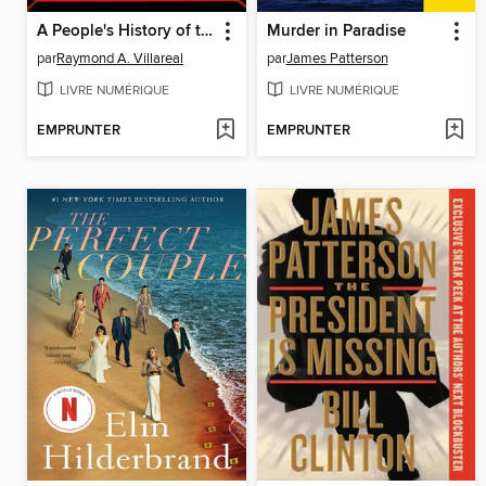
A People's History of the Vampire Uprising
Murder in Paradise
par
Raymond A. Villareal
par
James Patterson
LIVRE NUMÉRIQUE
LIVRE NUMÉRIQUE
EMPRUNTER
EMPRUNTER