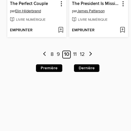
The Perfect Couple
The President Is Missing
par
Elin Hilderbrand
par
James Patterson
LIVRE NUMÉRIQUE
LIVRE NUMÉRIQUE
EMPRUNTER
EMPRUNTER
8
9
10
11
12
Première
Dernière