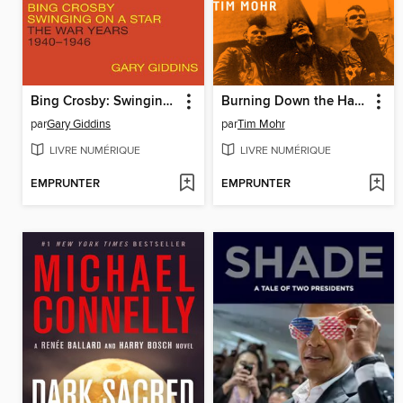
Bing Crosby: Swinging on a Star
Burning Down the Haus
par
Gary Giddins
par
Tim Mohr
LIVRE NUMÉRIQUE
LIVRE NUMÉRIQUE
EMPRUNTER
EMPRUNTER